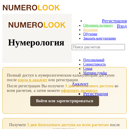
Регистрация
Оформить подписку
Вход
Бесплатно
Обучение
Заказать консультацию
Нумерология
Персональный
Совместимость
Семья
Матрица судьбы
Полный доступ к нумерологическим калькуляторам доступен
после
входа в аккаунт
или регистрации.
Аккаунт
После регистрации Вы получите
3 дня бесплатного доступа
ко
всем расчетам, а затем можете
оформить подписку
.
Регистрация
Вход
Войти или зарегистрироваться
Получите
3 дня бесплатного доступа ко всем расчетам
после