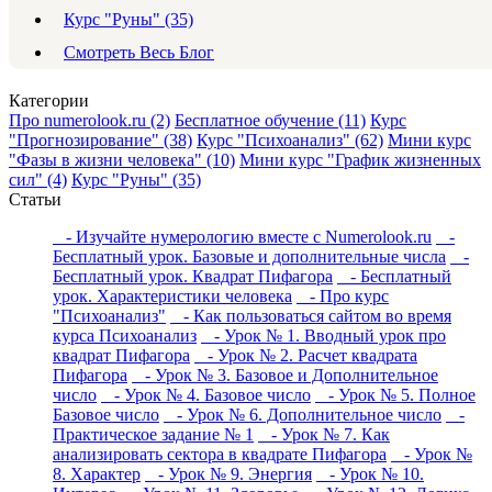
Курс "Руны" (35)
Смотреть Весь Блог
Категории
Про numerolook.ru (2)
Бесплатное обучение (11)
Курс
"Прогнозирование" (38)
Курс "Психоанализ" (62)
Мини курс
"Фазы в жизни человека" (10)
Мини курс "График жизненных
сил" (4)
Курс "Руны" (35)
Статьи
- Изучайте нумерологию вместе с Numerolook.ru
-
Бесплатный урок. Базовые и дополнительные числа
-
Бесплатный урок. Квадрат Пифагора
- Бесплатный
урок. Характеристики человека
- Про курс
"Психоанализ"
- Как пользоваться сайтом во время
курса Психоанализ
- Урок № 1. Вводный урок про
квадрат Пифагора
- Урок № 2. Расчет квадрата
Пифагора
- Урок № 3. Базовое и Дополнительное
число
- Урок № 4. Базовое число
- Урок № 5. Полное
Базовое число
- Урок № 6. Дополнительное число
-
Практическое задание № 1
- Урок № 7. Как
анализировать сектора в квадрате Пифагора
- Урок №
8. Характер
- Урок № 9. Энергия
- Урок № 10.