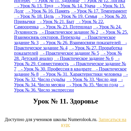
Интерес
- Урок № 11. Здоровье
- Урок № 12. Логика
- Урок № 13. Труд
- Урок № 14. Удача
- Урок № 15.
Долг
- Урок № 16. Память
- Урок № 17. Темперамент
- Урок № 18. Цель
- Урок № 19. Семья
- Урок № 20.
Привычки
- Урок № 21. Быт
- Урок № 22.
Самооценка
- Урок № 23. Потенциал
- Урок № 24.
Духовность
- Практическое задание № 2
- Урок № 25.
Взаимосвязь секторов. Переходы
- Практическое
задание № 3
- Урок № 26. Взаимосвязи показателей
-
Практическое задание № 4
- Урок № 27. Проработка
показателей
- Практическое задание № 5
- Урок №
28. Детский анализ
- Практическое задание № 6
-
Урок № 29. Совместимость
- Практическое задание №
7
- Урок № 30. Профессия в квадрате
- Практическое
задание № 8
- Урок № 31. Характеристики человека
-
Урок № 32. Число судьбы
- Урок № 33. Число дня
-
Урок № 34. Число месяца
- Урок № 35. Число года
-
Урок № 36. Число экспрессии
Урок № 11. Здоровье
Доступно для учеников школы Numerolook.ru.
Записаться на
курс