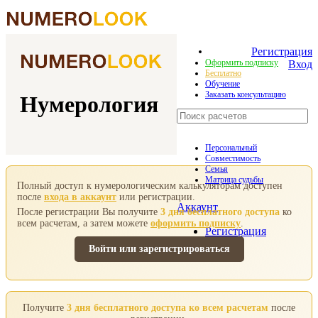
Регистрация
Оформить подписку
Вход
Бесплатно
Обучение
Заказать консультацию
Нумерология
Персональный
Совместимость
Семья
Матрица судьбы
Полный доступ к нумерологическим калькуляторам доступен
после
входа в аккаунт
или регистрации.
Аккаунт
После регистрации Вы получите
3 дня бесплатного доступа
ко
всем расчетам, а затем можете
оформить подписку
.
Регистрация
Вход
Войти или зарегистрироваться
Получите
3 дня бесплатного доступа ко всем расчетам
после