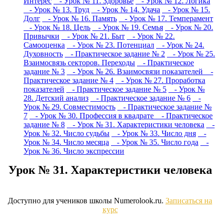
Интерес
- Урок № 11. Здоровье
- Урок № 12. Логика
- Урок № 13. Труд
- Урок № 14. Удача
- Урок № 15.
Долг
- Урок № 16. Память
- Урок № 17. Темперамент
- Урок № 18. Цель
- Урок № 19. Семья
- Урок № 20.
Привычки
- Урок № 21. Быт
- Урок № 22.
Самооценка
- Урок № 23. Потенциал
- Урок № 24.
Духовность
- Практическое задание № 2
- Урок № 25.
Взаимосвязь секторов. Переходы
- Практическое
задание № 3
- Урок № 26. Взаимосвязи показателей
-
Практическое задание № 4
- Урок № 27. Проработка
показателей
- Практическое задание № 5
- Урок №
28. Детский анализ
- Практическое задание № 6
-
Урок № 29. Совместимость
- Практическое задание №
7
- Урок № 30. Профессия в квадрате
- Практическое
задание № 8
- Урок № 31. Характеристики человека
-
Урок № 32. Число судьбы
- Урок № 33. Число дня
-
Урок № 34. Число месяца
- Урок № 35. Число года
-
Урок № 36. Число экспрессии
Урок № 31. Характеристики человека
Доступно для учеников школы Numerolook.ru.
Записаться на
курс