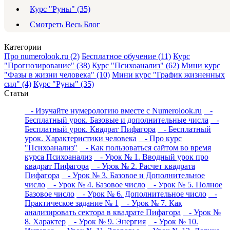
Курс "Руны" (35)
Смотреть Весь Блог
Категории
Про numerolook.ru (2)
Бесплатное обучение (11)
Курс
"Прогнозирование" (38)
Курс "Психоанализ" (62)
Мини курс
"Фазы в жизни человека" (10)
Мини курс "График жизненных
сил" (4)
Курс "Руны" (35)
Статьи
- Изучайте нумерологию вместе с Numerolook.ru
-
Бесплатный урок. Базовые и дополнительные числа
-
Бесплатный урок. Квадрат Пифагора
- Бесплатный
урок. Характеристики человека
- Про курс
"Психоанализ"
- Как пользоваться сайтом во время
курса Психоанализ
- Урок № 1. Вводный урок про
квадрат Пифагора
- Урок № 2. Расчет квадрата
Пифагора
- Урок № 3. Базовое и Дополнительное
число
- Урок № 4. Базовое число
- Урок № 5. Полное
Базовое число
- Урок № 6. Дополнительное число
-
Практическое задание № 1
- Урок № 7. Как
анализировать сектора в квадрате Пифагора
- Урок №
8. Характер
- Урок № 9. Энергия
- Урок № 10.