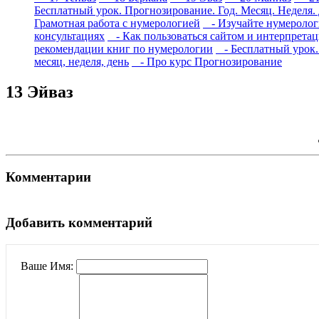
Бесплатный урок. Прогнозирование. Год. Месяц. Неделя.
Грамотная работа с нумерологией
- Изучайте нумерологи
консультациях
- Как пользоваться сайтом и интерпрета
рекомендации книг по нумерологии
- Бесплатный урок. 
месяц, неделя, день
- Про курс Прогнозирование
13 Эйваз
Комментарии
Добавить комментарий
Ваше Имя: