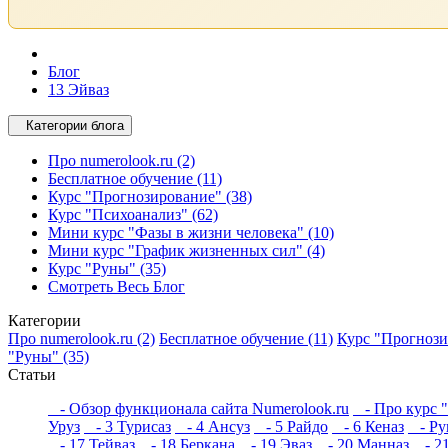
Блог
13 Эйваз
Категории блога
Про numerolook.ru (2)
Бесплатное обучение (11)
Курс "Прогнозирование" (38)
Курс "Психоанализ" (62)
Мини курс "Фазы в жизни человека" (10)
Мини курс "График жизненных сил" (4)
Курс "Руны" (35)
Смотреть Весь Блог
Категории
Про numerolook.ru (2)
Бесплатное обучение (11)
Курс "Прогнози
"Руны" (35)
Статьи
- Обзор функционала сайта Numerolook.ru
- Про курс 
Уруз
- 3 Турисаз
- 4 Ансуз
- 5 Райдо
- 6 Кеназ
- Рун
- 17 Тейваз
- 18 Беркана
- 19 Эваз
- 20 Манназ
- 21