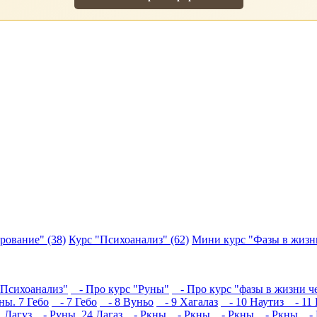
рование" (38)
Курс "Психоанализ" (62)
Мини курс "Фазы в жизни
"Психоанализ"
- Про курс "Руны"
- Про курс "фазы в жизни ч
ы. 7 Гебо
- 7 Гебо
- 8 Вуньо
- 9 Хагалаз
- 10 Наутиз
- 11 
 Лагуз
- Руны. 24 Дагаз
- Ркны
- Ркны
- Ркны
- Ркны
- 