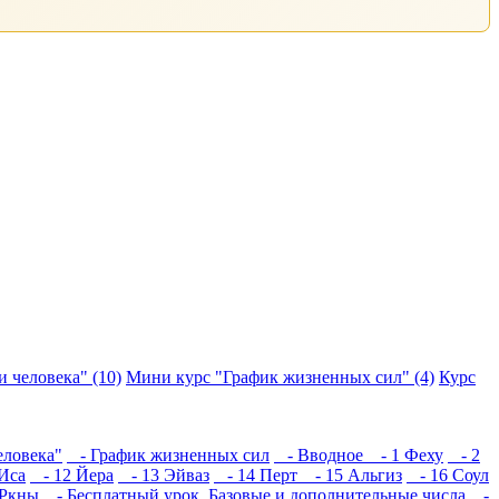
 человека" (10)
Мини курс "График жизненных сил" (4)
Курс
еловека"
- График жизненных сил
- Вводное
- 1 Феху
- 2
Иса
- 12 Йера
- 13 Эйваз
- 14 Перт
- 15 Альгиз
- 16 Соул
Ркны
- Бесплатный урок. Базовые и дополнительные числа
-