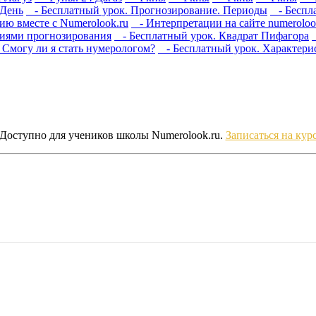
 День
- Бесплатный урок. Прогнозирование. Периоды
- Беспла
ю вместе с Numerolook.ru
- Интерпретации на сайте numeroloo
циями прогнозирования
- Бесплатный урок. Квадрат Пифагора
Смогу ли я стать нумерологом?
- Бесплатный урок. Характери
Доступно для учеников школы Numerolook.ru.
Записаться на кур