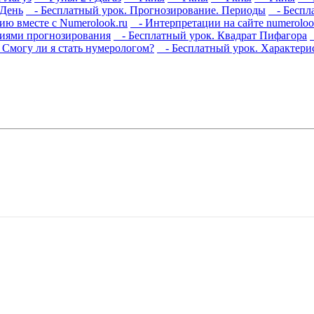
 День
- Бесплатный урок. Прогнозирование. Периоды
- Беспла
ю вместе с Numerolook.ru
- Интерпретации на сайте numeroloo
циями прогнозирования
- Бесплатный урок. Квадрат Пифагора
Смогу ли я стать нумерологом?
- Бесплатный урок. Характери