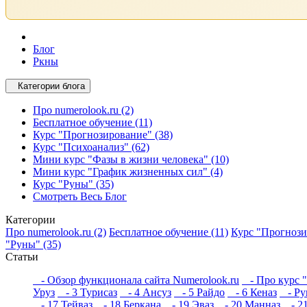
Блог
Ркны
Категории блога
Про numerolook.ru (2)
Бесплатное обучение (11)
Курс "Прогнозирование" (38)
Курс "Психоанализ" (62)
Мини курс "Фазы в жизни человека" (10)
Мини курс "График жизненных сил" (4)
Курс "Руны" (35)
Смотреть Весь Блог
Категории
Про numerolook.ru (2)
Бесплатное обучение (11)
Курс "Прогнози
"Руны" (35)
Статьи
- Обзор функционала сайта Numerolook.ru
- Про курс 
Уруз
- 3 Турисаз
- 4 Ансуз
- 5 Райдо
- 6 Кеназ
- Рун
- 17 Тейваз
- 18 Беркана
- 19 Эваз
- 20 Манназ
- 21