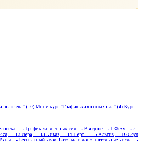
 человека" (10)
Мини курс "График жизненных сил" (4)
Курс
еловека"
- График жизненных сил
- Вводное
- 1 Феху
- 2
Иса
- 12 Йера
- 13 Эйваз
- 14 Перт
- 15 Альгиз
- 16 Соул
Ркны
- Бесплатный урок. Базовые и дополнительные числа
-