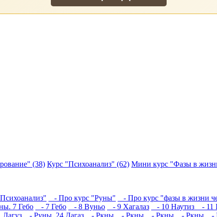
рование" (38)
Курс "Психоанализ" (62)
Мини курс "Фазы в жизни
"Психоанализ"
- Про курс "Руны"
- Про курс "фазы в жизни ч
ы. 7 Гебо
- 7 Гебо
- 8 Вуньо
- 9 Хагалаз
- 10 Наутиз
- 11 
 Лагуз
- Руны. 24 Дагаз
- Ркны
- Ркны
- Ркны
- Ркны
- 